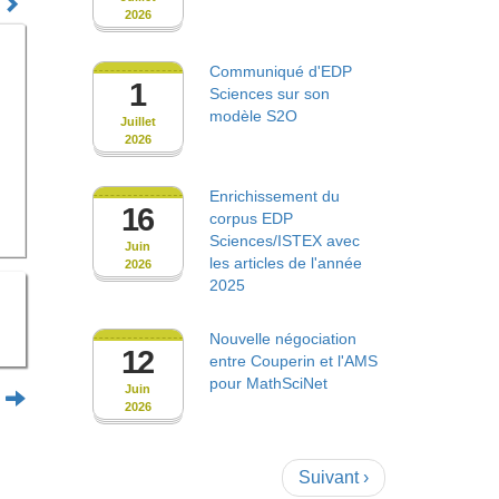
2026
Communiqué d'EDP
1
Sciences sur son
modèle S2O
Juillet
2026
Enrichissement du
16
corpus EDP
Sciences/ISTEX avec
Juin
les articles de l'année
2026
2025
Nouvelle négociation
12
entre Couperin et l'AMS
pour MathSciNet
Juin
e
2026
Pagination
Page
Suivant ›