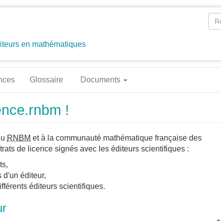
diteurs en mathématiques
ences
Glossaire
Documents
cence.rnbm !
du
RNBM
et à la communauté mathématique française des
trats de licence signés avec les éditeurs scientifiques :
ts,
 d'un éditeur,
fférents éditeurs scientifiques.
ur