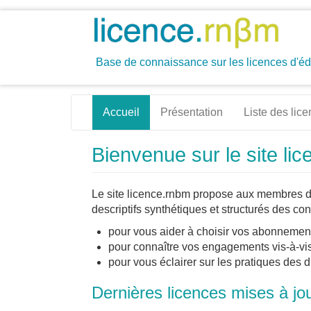
Aller
au
contenu
principal
Base de connaissance sur les licences d'é
Navigation
Accueil
Présentation
Liste des lic
principale
Bienvenue sur le site li
Le site licence.rnbm propose aux membres 
descriptifs synthétiques et structurés des con
pour vous aider à choisir vos abonnemen
pour connaître vos engagements vis-à-vis
pour vous éclairer sur les pratiques des di
Dernières licences mises à jo