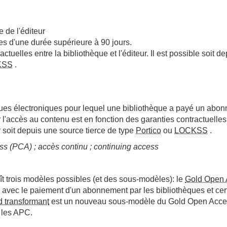
te de l'éditeur
s d'une durée supérieure à 90 jours.
uelles entre la bibliothèque et l'éditeur. Il est possible soit dep
KSS
.
vues électroniques pour lequel une bibliothèque a payé un abon
 l'accès au contenu est en fonction des garanties contractuelles e
ur soit depuis une source tierce de type
Portico
ou
LOCKSS
.
ss (PCA) ; accès continu ; continuing access
t trois modèles possibles (et des sous-modèles): le
Gold Open 
 avec le paiement d'un abonnement par les bibliothèques et ce
d transformant
est un nouveau sous-modèle du Gold Open Access 
s les APC.