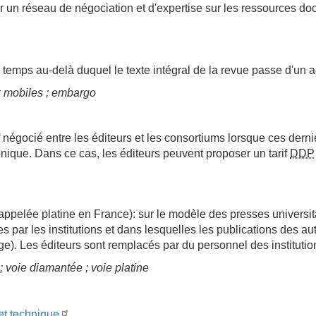
 un réseau de négociation et d'expertise sur les ressources docu
e temps au-delà duquel le texte intégral de la revue passe d'un 
x mobiles ; embargo
if négocié entre les éditeurs et les consortiums lorsque ces derni
onique. Dans ce cas, les éditeurs peuvent proposer un tarif
DDP
appelée platine en France): sur le modèle des presses universi
s par les institutions et dans lesquelles les publications des a
rge). Les éditeurs sont remplacés par du personnel des institutio
voie diamantée ; voie platine
 et technique