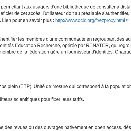
 permettant aux usagers d'une bibliothèque de consulter à dist
ficier de cet accès, l'utilisateur doit au préalable s'authentifi
 Lien pour en savoir plus :
http://www.oclc.org/fr/ezproxy.html
uthentifier les membres d'une communauté en regroupant des aut
'identités Education Recherche, opérée par RENATER, qui regrou
bre de la fédération gère un fournisseur d'identités. Chaque
s
emps plein (ETP). Unité de mesure qui correspond à la populati
iteurs scientifiques pour fixer leurs tarifs.
ne des revues ou des ouvrages nativement en open access, dès le