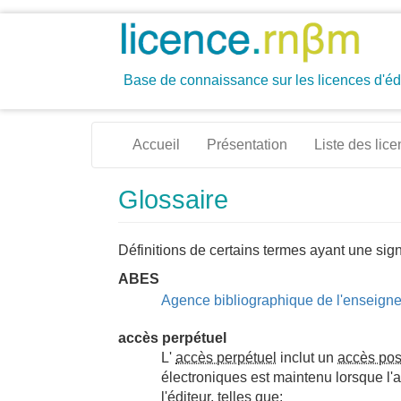
Aller
au
contenu
principal
Base de connaissance sur les licences d'é
Navigation
Accueil
Présentation
Liste des lic
principale
Glossaire
Définitions de certains termes ayant une signi
ABES
Agence bibliographique de l'enseign
accès perpétuel
L'
accès perpétuel
inclut un
accès po
électroniques est maintenu lorsque l'a
l'éditeur, telles que: