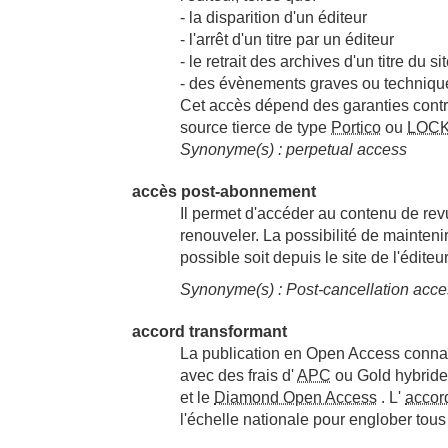
- la disparition d'un éditeur
- l'arrêt d'un titre par un éditeur
- le retrait des archives d'un titre du si
- des évènements graves ou technique
Cet accès dépend des garanties contract
source tierce de type
Portico
ou
LOC
Synonyme(s) : perpetual access
accès post-abonnement
Il permet d'accéder au contenu de re
renouveler. La possibilité de maintenir
possible soit depuis le site de l'édite
Synonyme(s) : Post-cancellation acce
accord transformant
La publication en Open Access connaî
avec des frais d'
APC
ou Gold hybride
et le
Diamond Open Access
. L'
accor
l'échelle nationale pour englober tou