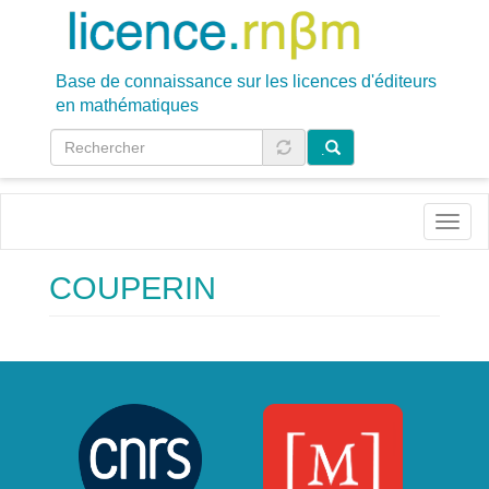
Aller
au
contenu
principal
Base de connaissance sur les licences d'éditeurs
en mathématiques
.
Toggl
naviga
COUPERIN