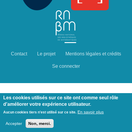
Contact
Le projet
Mentions légales et crédits
Menu
Pied
Se connecter
de
page
Les cookies utilisés sur ce site ont comme seul rôle
d'améliorer votre expérience utilisateur.
En savoir plus
Aucun cookies tiers n'est utilisé sur ce site.
Accepter
Non, merci.