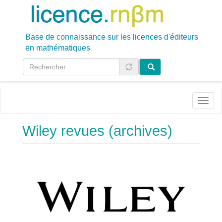
Aller
au
contenu
principal
Base de connaissance sur les licences d'éditeurs
en mathématiques
.
Toggl
naviga
Wiley revues (archives)
Image