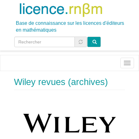
Aller
au
contenu
principal
Base de connaissance sur les licences d'éditeurs
en mathématiques
.
Toggl
naviga
Wiley revues (archives)
Image