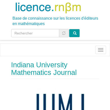
Aller
au
contenu
principal
Base de connaissance sur les licences d'éditeurs
en mathématiques
.
Toggl
naviga
Indiana University
Mathematics Journal
Image