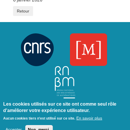
Retour
Les cookies utilisés sur ce site ont comme seul rôle
Contact
Le projet
Mentions légales et crédits
d'améliorer votre expérience utilisateur.
Menu
En savoir plus
Pied
Aucun cookies tiers n'est utilisé sur ce site.
Se connecter
de
Accepter
Non, merci.