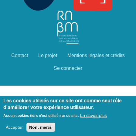
Contact
Le projet
Mentions légales et crédits
Menu
Pied
Se connecter
de
page
Les cookies utilisés sur ce site ont comme seul rôle
d'améliorer votre expérience utilisateur.
En savoir plus
Aucun cookies tiers n'est utilisé sur ce site.
Accepter
Non, merci.