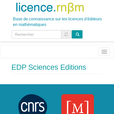
Aller
au
contenu
principal
Base de connaissance sur les licences d'éditeurs
en mathématiques
.
Toggl
naviga
EDP Sciences Editions