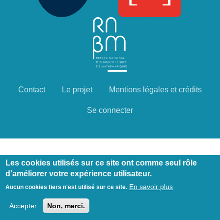
Contact
Le projet
Mentions légales et crédits
Menu
Pied
Se connecter
de
page
Les cookies utilisés sur ce site ont comme seul rôle
d'améliorer votre expérience utilisateur.
En savoir plus
Aucun cookies tiers n'est utilisé sur ce site.
Accepter
Non, merci.